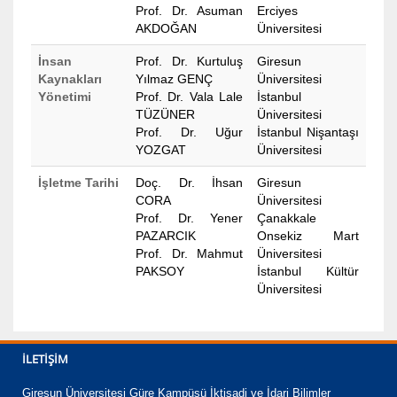
Prof. Dr. Asuman
Erciyes
AKDOĞAN
Üniversitesi
İnsan
Prof. Dr. Kurtuluş
Giresun
Kaynakları
Yılmaz GENÇ
Üniversitesi
Yönetimi
Prof. Dr. Vala Lale
İstanbul
TÜZÜNER
Üniversitesi
Prof. Dr. Uğur
İstanbul Nişantaşı
YOZGAT
Üniversitesi
İşletme Tarihi
Doç. Dr. İhsan
Giresun
CORA
Üniversitesi
Prof. Dr. Yener
Çanakkale
PAZARCIK
Onsekiz Mart
Prof. Dr. Mahmut
Üniversitesi
PAKSOY
İstanbul Kültür
Üniversitesi
İLETIŞIM
Giresun Üniversitesi Güre Kampüsü İktisadi ve İdari Bilimler