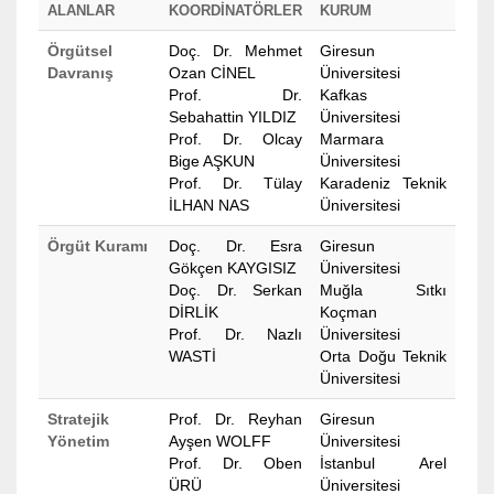
ALANLAR
KOORDİNATÖRLER
KURUM
Örgütsel
Doç. Dr. Mehmet
Giresun
Davranış
Ozan CİNEL
Üniversitesi
Prof. Dr.
Kafkas
Sebahattin YILDIZ
Üniversitesi
Prof. Dr. Olcay
Marmara
Bige AŞKUN
Üniversitesi
Prof. Dr. Tülay
Karadeniz Teknik
İLHAN NAS
Üniversitesi
Örgüt Kuramı
Doç. Dr. Esra
Giresun
Gökçen KAYGISIZ
Üniversitesi
Doç. Dr. Serkan
Muğla Sıtkı
DİRLİK
Koçman
Prof. Dr. Nazlı
Üniversitesi
WASTİ
Orta Doğu Teknik
Üniversitesi
Stratejik
Prof. Dr. Reyhan
Giresun
Yönetim
Ayşen WOLFF
Üniversitesi
Prof. Dr. Oben
İstanbul Arel
ÜRÜ
Üniversitesi